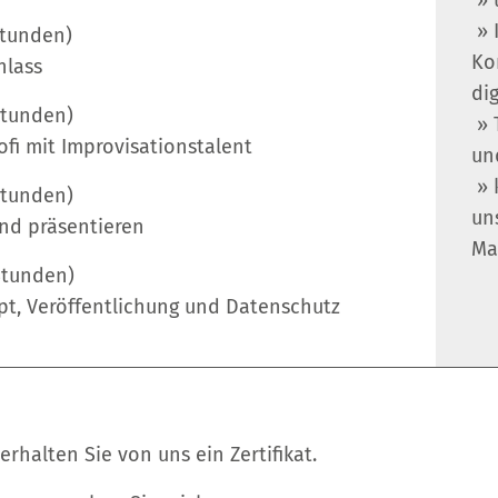
» 
» 
Stunden)
Ko
nlass
dig
Stunden)
» 
ofi mit Improvisationstalent
un
» 
Stunden)
un
nd präsentieren
Ma
Stunden)
pt, Veröffentlichung und Datenschutz
rhalten Sie von uns ein Zertifikat.