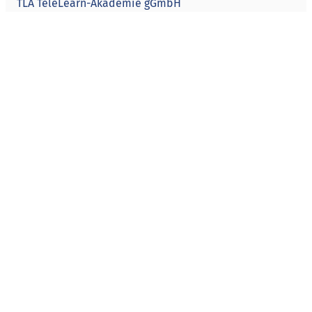
TLA TeleLearn-Akademie gGmbH
Haus der Wirtschaft
Kapstadtring 10
22297 Hamburg
Telefon
040 334241-451
info@tla.de
Folgen Sie uns
© 2026 TLA TeleLearn-Akademie gGmbH
Impressum
Datenschutz
Disclaimer
Cookie-Einstellungen